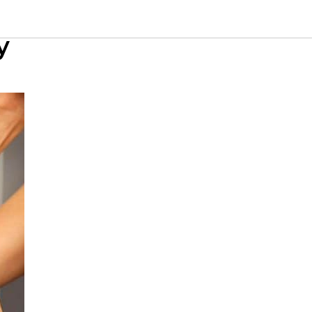
 уже
y