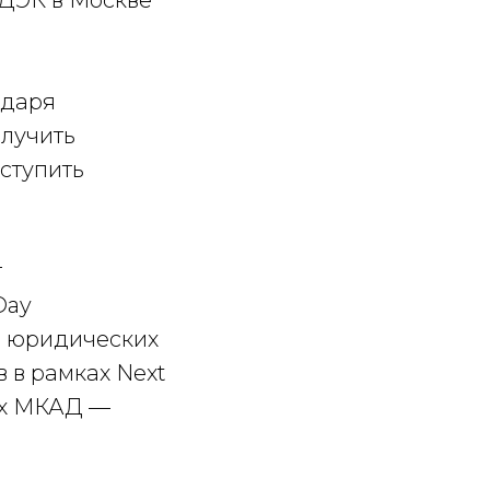
СДЭК в Москве
одаря
лучить
оступить
т
Day
00 юридических
в в рамках Next
лах МКАД —