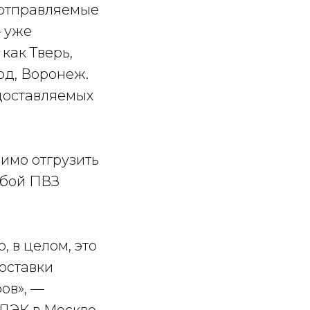
, отправляемые
— уже
как Тверь,
од, Воронеж.
доставляемых
димо отгрузить
юбой ПВЗ
 в целом, это
доставки
ов», —