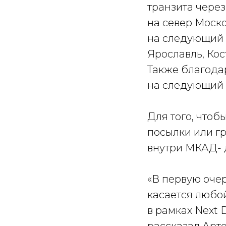
транзита через
на север Моско
на следующий д
Ярославль, Ко
Также благода
на следующий 
Для того, чтоб
посылки или гр
внутри МКАД- д
«В первую очер
касается любой
в рамках Next 