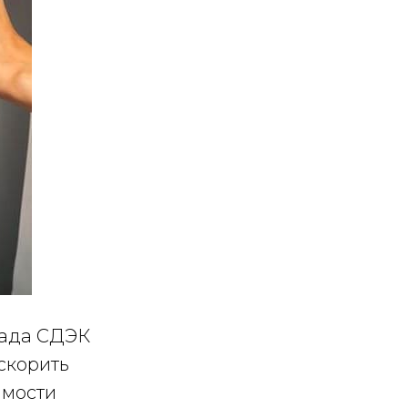
лада СДЭК
ускорить
имости