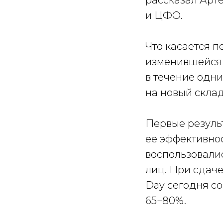
рассказал Арт
и ЦФО.
Что касается п
изменившейся 
в течение одни
на новый склад
Первые резуль
ее эффективнос
воспользовалис
лиц. При сдаче
Day сегодня с
65−80%.