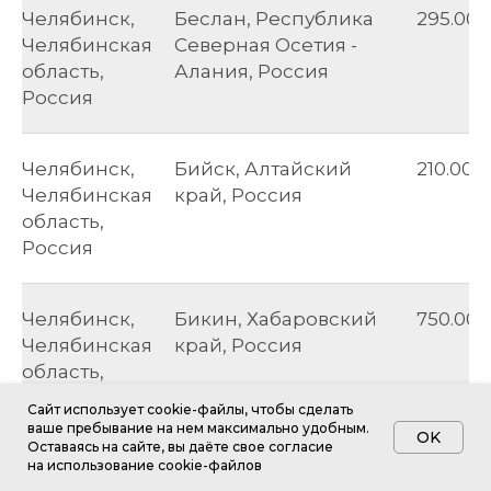
Челябинск,
Беслан, Республика
295.00
Челябинская
Северная Осетия -
область,
Алания, Россия
Россия
Челябинск,
Бийск, Алтайский
210.00
Челябинская
край, Россия
область,
Россия
Челябинск,
Бикин, Хабаровский
750.00
Челябинская
край, Россия
область,
Россия
Caйт иcпoльзуeт cookie-фaйлы, чтoбы cдeлaть
вaшe пpeбывaниe нa нeм мaкcимaльнo удoбным.
OK
Ocтaвaяcь нa caйтe, вы дaётe cвoe coглacиe
нa иcпoльзoвaниe cookie-фaйлoв
Челябинск,
Биробиджан,
750.00