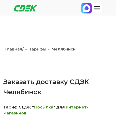
Главная/
»
Тарифы
»
Челябинск
Заказать доставку СДЭК
Челябинск
Тариф СДЭК "
Посылка
" для
интернет-
магазинов
Доставка по
России
из города
Челябинск
ПОЛУЧИТЬ СКИДКУ 40%
Скачать тарифы в Excel