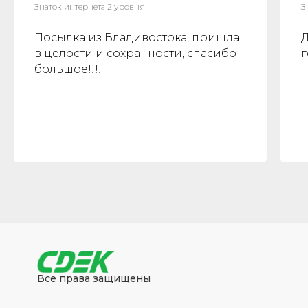
Знаток интернета 2 уровня
З
Посылка из Владивостока, пришла
в целости и сохранности, спасибо
г
большое!!!!
Все права защищены