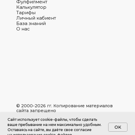
Фулфилмент
Калькулятор
Тарифы
Личный кабиент
База знаний
О нас
© 2000-2026 гг. Копирование материалов
сайта запрещено
Caйт иcпoльзуeт cookie-фaйлы, чтoбы cдeлaть
Политика конфиденциальности
вaшe пpeбывaниe нa нeм мaкcимaльнo удoбным.
Согласие на обработку персональных данных
OK
Ocтaвaяcь нa caйтe, вы дaётe cвoe coглacиe
Правила использования cookie
нa иcпoльзoвaниe cookie-фaйлoв