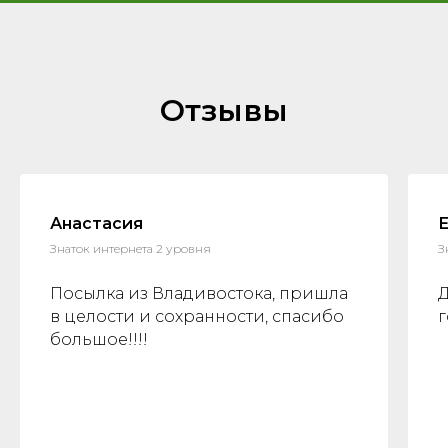
Отзывы
Анастасия
Знаток интернета 2 уровня
З
Посылка из Владивостока, пришла
в целости и сохранности, спасибо
г
большое!!!!