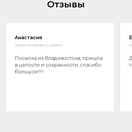
Отзывы
Анастасия
Знаток интернета 2 уровня
З
Посылка из Владивостока, пришла
в целости и сохранности, спасибо
г
большое!!!!