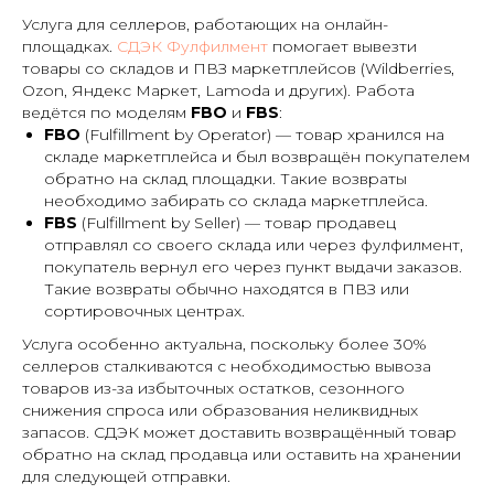
Услуга для селлеров, работающих на онлайн-
площадках.
СДЭК Фулфилмент
помогает вывезти
товары со складов и ПВЗ маркетплейсов (Wildberries,
Ozon, Яндекс Маркет, Lamoda и других). Работа
ведётся по моделям
FBO
и
FBS
:
FBO
(Fulfillment by Operator) — товар хранился на
складе маркетплейса и был возвращён покупателем
обратно на склад площадки. Такие возвраты
необходимо забирать со склада маркетплейса.
FBS
(Fulfillment by Seller) — товар продавец
отправлял со своего склада или через фулфилмент,
покупатель вернул его через пункт выдачи заказов.
Такие возвраты обычно находятся в ПВЗ или
сортировочных центрах.
Услуга особенно актуальна, поскольку более 30%
селлеров сталкиваются с необходимостью вывоза
товаров из-за избыточных остатков, сезонного
снижения спроса или образования неликвидных
запасов. СДЭК может доставить возвращённый товар
обратно на склад продавца или оставить на хранении
для следующей отправки.