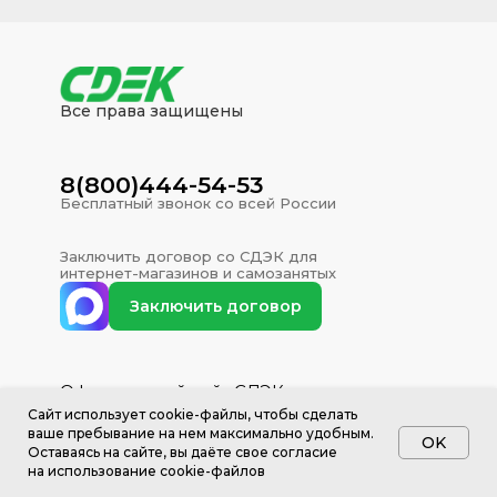
Все права защищены
8(800)444-54-53
Бесплатный звонок со всей России
Заключить договор со СДЭК для
интернет-магазинов и самозанятых
Заключить договор
Официальный сайт СДЭК
Caйт иcпoльзуeт cookie-фaйлы, чтoбы cдeлaть
вaшe пpeбывaниe нa нeм мaкcимaльнo удoбным.
Дополнительно
OK
Ocтaвaяcь нa caйтe, вы дaётe cвoe coглacиe
Договор СДЭК для самозанятых
нa иcпoльзoвaниe cookie-фaйлoв
Договор со СДЭК для юр. лиц и ИП